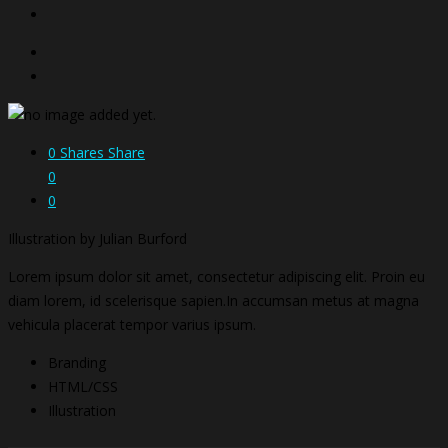
0
Shares
Share
0
0
Illustration by Julian Burford
Lorem ipsum dolor sit amet, consectetur adipiscing elit. Proin eu
diam lorem, id scelerisque sapien.In accumsan metus at magna
vehicula placerat tempor varius ipsum.
Branding
HTML/CSS
Illustration