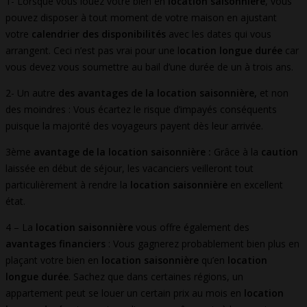
1- Lorsque vous louez votre bien en
location saisonnière
, vous
pouvez disposer à tout moment de votre maison en ajustant
votre
calendrier des disponibilités
avec les dates qui vous
arrangent. Ceci n’est pas vrai pour une l
ocation longue durée
car
vous devez vous soumettre au bail d’une durée de un à trois ans.
2- Un autre
des avantages de la location saisonnière,
et non
des moindres : Vous écartez le risque d’impayés conséquents
puisque la majorité des voyageurs payent dès leur arrivée.
3ème
avantage de la location saisonnière :
Grâce à la
caution
laissée en début de séjour, les vacanciers veilleront tout
particulièrement à rendre la
location saisonnière
en excellent
état.
4 – La
location saisonnière
vous offre également des
avantages financiers
: Vous gagnerez probablement bien plus en
plaçant votre bien en
location saisonnière
qu’en
location
longue durée
. Sachez que dans certaines régions, un
appartement peut se louer un certain prix au mois en
location