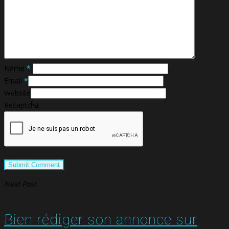
Name
*
Email
*
Website
Recaptcha
Next Post
Bien rédiger son annonce sur