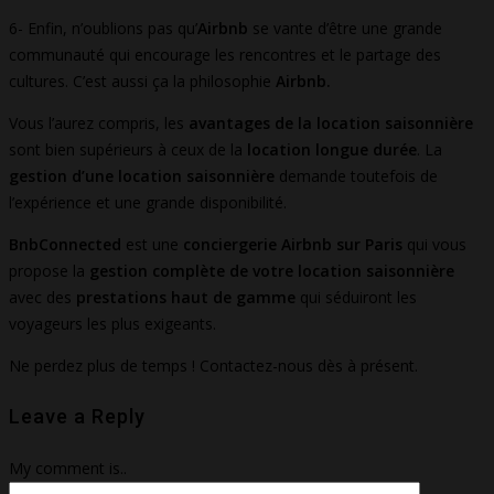
6- Enfin, n’oublions pas qu’
Airbnb
se vante d’être une grande
communauté qui encourage les rencontres et le partage des
cultures. C’est aussi ça la philosophie
Airbnb.
Vous l’aurez compris, les
avantages de la location saisonnière
sont bien supérieurs à ceux de la
location longue durée
. La
gestion d’une location saisonnière
demande toutefois de
l’expérience et une grande disponibilité.
BnbConnected
est une
conciergerie Airbnb sur Paris
qui vous
propose la
gestion complète de votre location saisonnière
avec des
prestations haut de gamme
qui séduiront les
voyageurs les plus exigeants.
Ne perdez plus de temps ! Contactez-nous dès à présent.
Leave a Reply
My comment is..