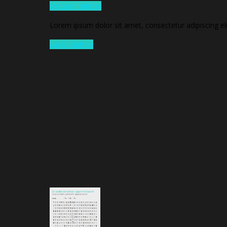
Medium Button
Lorem ipsum dolor sit amet, consectetur adipiscing el
Large Button