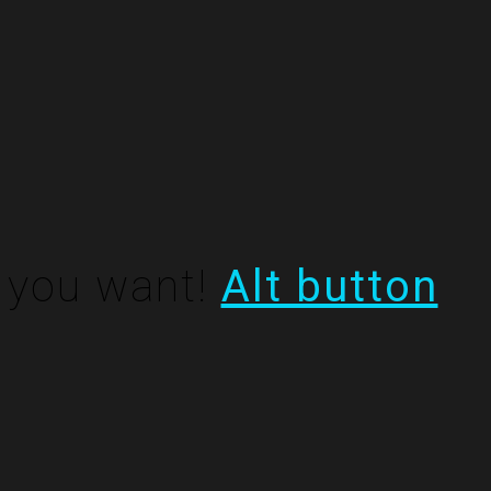
e you want!
Alt button