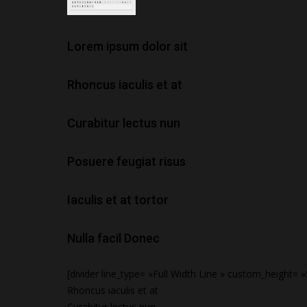
Lorem ipsum dolor sit
Rhoncus iaculis et at
Curabitur lectus nun
Posuere feugiat risus
Iaculis et at tortor
Nulla facil Donec
[divider line_type= »Full Width Line » custom_height= »
Rhoncus iaculis et at
Curabitur lectus nun